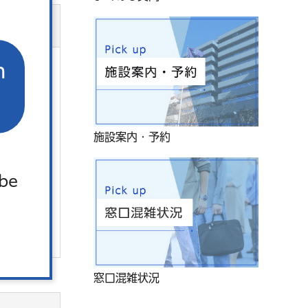
n
燥機は、
施設案内・予約
 be
窓口混雑状況