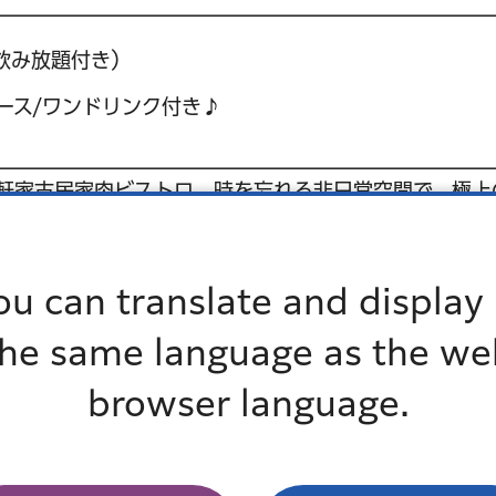
飲み放題付き）
ース/ワンドリンク付き♪
軒家古民家肉ビストロ。時を忘れる非日常空間で、極上
コースは6,000円～。ランチの名物「黒毛和牛ひつま
切な仲間と記憶に残る美食体験を。
ou can translate and display 
the same language as the we
す。
browser language.
たします。
しています。