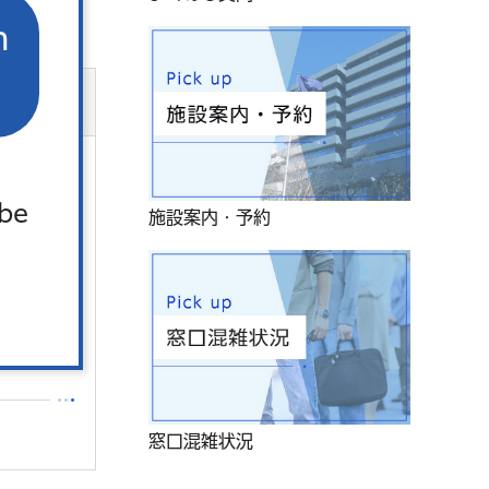
n
燥機は、
 be
施設案内・予約
窓口混雑状況