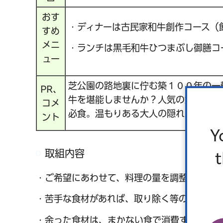
おす
・ディナーは古民家和牛創作コース（
すめ
メニ
・ランチは黒毛和牛ひつまぶし御膳コ
ュー
芝公園の路地裏に佇む築１００年の一
PR、
牛を堪能しませんか？人気の飲み放題付
コメ
必食。温もりある大人の隠れ家で、大
ント
Y
取組内容
・ご希望にあわせて、料理の量を調整いたしま
・苦手な食材があれば、取り除く等の対応をい
・余った食材は、まかない食で消費するように