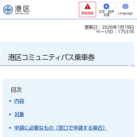
港区
文字・音声
緊急情報
Language
支援
更新日：2026年1月19日
ページID：175316
港区コミュニティバス乗車券
目次
内容
対象
申請に必要なもの（窓口で申請する場合）