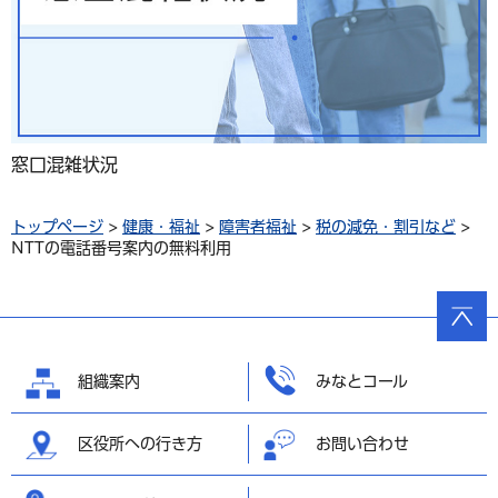
窓口混雑状況
トップページ
>
健康・福祉
>
障害者福祉
>
税の減免・割引など
>
NTTの電話番号案内の無料利用
ページ
の先頭
へ戻る
組織案内
みなとコール
区役所への行き方
お問い合わせ