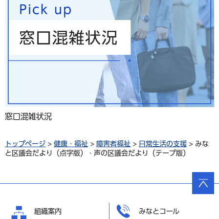
窓口混雑状況
トップページ
>
健康・福祉
>
障害者福祉
>
日常生活の支援
> みな
と区議会だより（点字版）・声の区議会だより（テープ版）
ページ
の先頭
へ戻る
組織案内
みなとコール