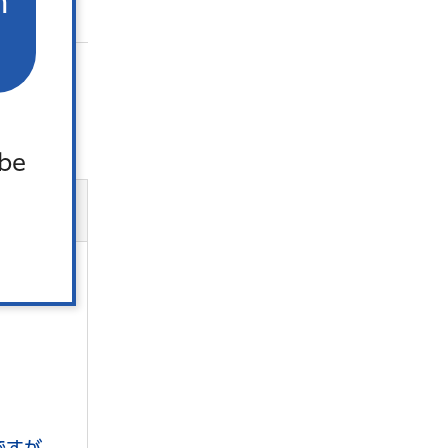
n
 be