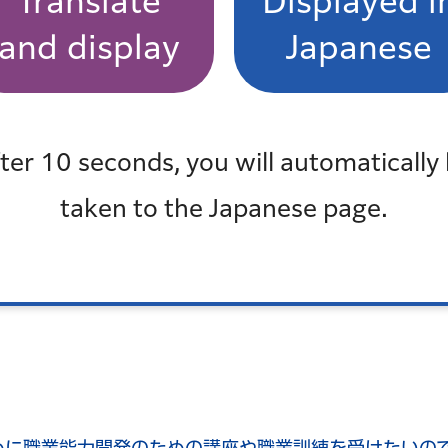
Translate
Displayed i
and display
Japanese
（PDF：5,864KB）
ter 10 seconds, you will automatically
taken to the Japanese page.