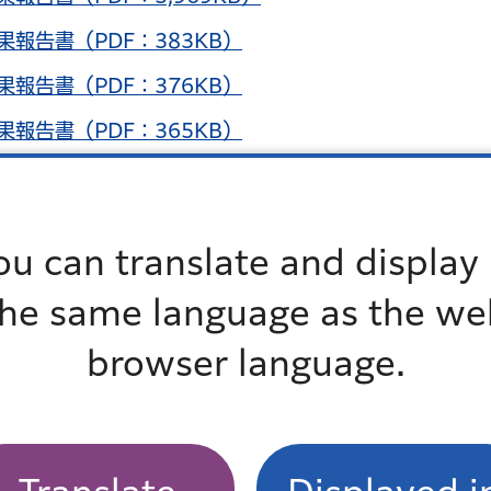
報告書（PDF：383KB）
報告書（PDF：376KB）
報告書（PDF：365KB）
ou can translate and display 
the same language as the we
報告書（PDF：418KB）
報告書（PDF：410KB）
browser language.
報告書（PDF：548KB）