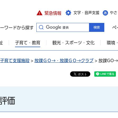
文字・音声支援
やさ
緊急情報
ーワードから探す
ペ
祉
子育て・教育
観光・スポーツ・文化
環境
子育て支援施設
>
放課ＧＯ→・放課ＧＯ→クラブ
> 放課GO
評価