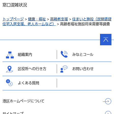
窓口混雑状況
トップページ
>
健康・福祉
>
高齢者支援
>
住まいと施設（民間賃貸
住宅入居支援、老人ホームなど）
> 高齢者福祉施設将来需要等調査
ページ
の先頭
へ戻る
組織案内
みなとコール
区役所への行き方
お問い合わせ
よくある質問
港区ホームページについて
サイトマップ