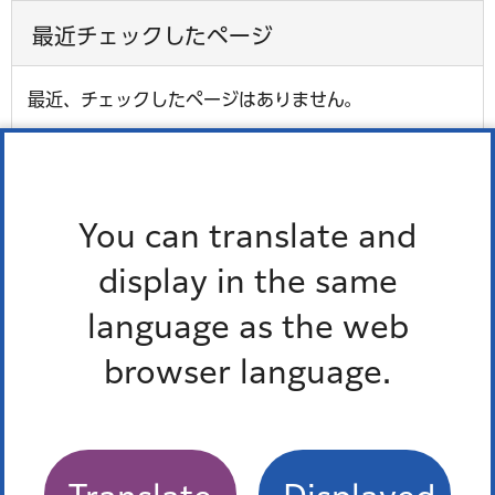
最近チェックしたページ
最近、チェックしたページはありません。
お問い合わせ
You can translate and
display in the same
所属課室：保健福祉支援部高齢者支援課高齢者施設係
電話番号：
03-3578-2420
language as the web
ファックス番号：03-3578-2419
browser language.
外国語対応が必要な人、通訳オペレーター、区の職員の
3人で会話ができます。
多言語対応三者通話サービス