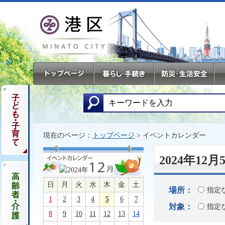
現在のページ：
トップページ
> イベントカレンダー
2024年1
日
月
火
水
木
金
土
場所：
指定
1
2
3
4
5
6
7
対象：
指定
8
9
10
11
12
13
14