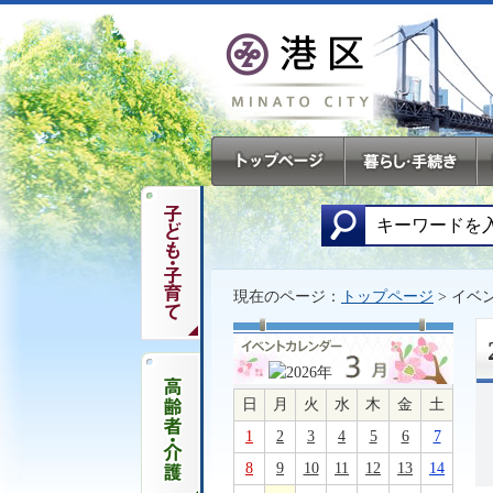
現在のページ：
トップページ
> イベ
日
月
火
水
木
金
土
1
2
3
4
5
6
7
8
9
10
11
12
13
14