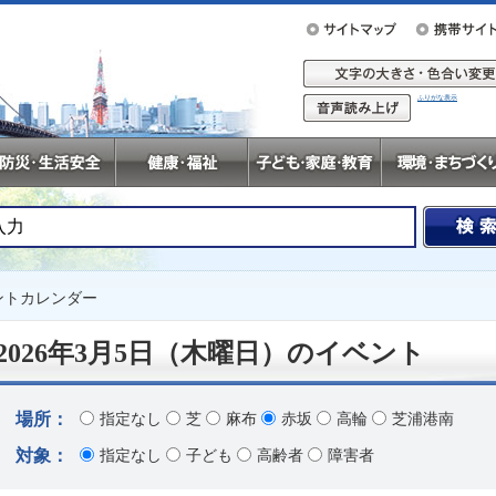
ふりがな表示
ントカレンダー
2026年3月5日（木曜日）のイベント
場所：
指定なし
芝
麻布
赤坂
高輪
芝浦港南
対象：
指定なし
子ども
高齢者
障害者