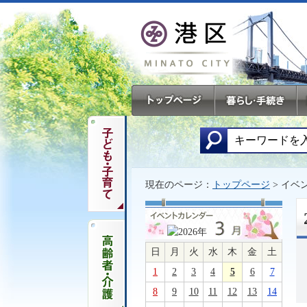
現在のページ：
トップページ
> イベ
日
月
火
水
木
金
土
1
2
3
4
5
6
7
8
9
10
11
12
13
14