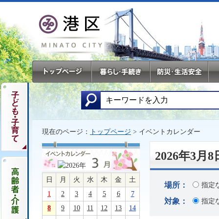
現在のページ：
トップページ
> イベントカレンダー
2026年3
日
月
火
水
木
金
土
場所：
指定
1
2
3
4
5
6
7
対象：
指定
8
9
10
11
12
13
14