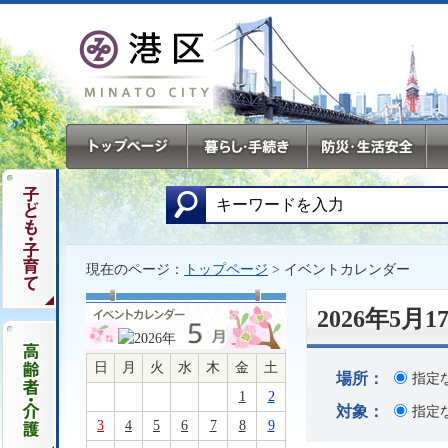
現在のページ：
トップページ
> イベントカレンダー
2026年5
日
月
火
水
木
金
土
場所：
指定
1
2
対象：
指定
3
4
5
6
7
8
9