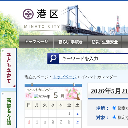
現在のページ：
トップページ
> イベントカレンダー
2026年5
日
月
火
水
木
金
土
場所：
指定
1
2
対象：
指定
3
4
5
6
7
8
9