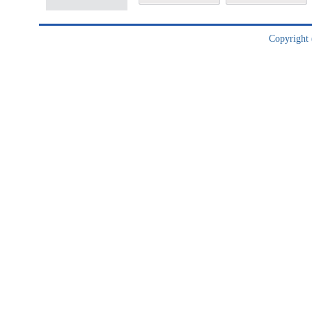
Copyright (