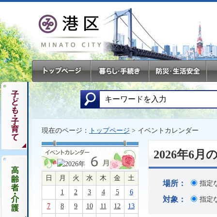
現在のページ：
トップページ
> イベントカレンダー
2026年6
日
月
火
水
木
金
土
場所：
指定
1
2
3
4
5
6
対象：
指定
7
8
9
10
11
12
13