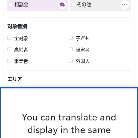
相談会
その他
対象者別
全対象
子ども
高齢者
障害者
事業者
外国人
エリア
芝地区
麻布地区
赤坂地区
高輪地区
芝浦港南地区
エリアについて
You can translate and
display in the same
期間