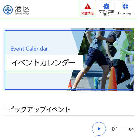
港区
文字・音声
緊急情報
Language
支援
イベントカレンダー
ピックアップイベント
01
04