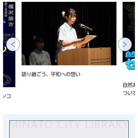
前のスライドを表示
語り継ごう、平和への想い
自然あ
ついて
アンコ
」