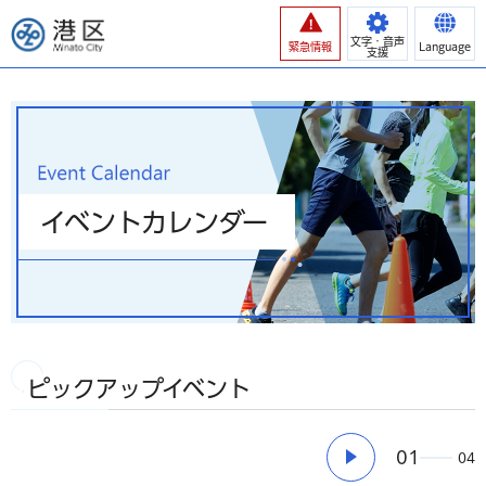
港区
文字・音声
緊急情報
Language
支援
イベントカレンダー
ピックアップイベント
01
04