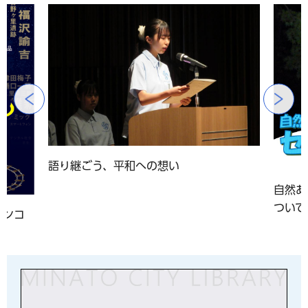
前のスライドを表示
語り継ごう、平和への想い
自然あ
ついて
アンコ
」