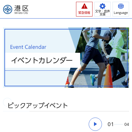
港区
文字・音声
緊急情報
Language
支援
イベントカレンダー
ピックアップイベント
01
04