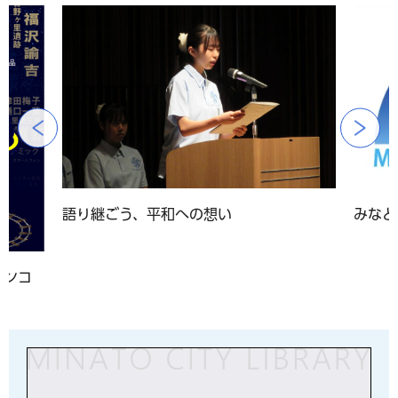
前のスライドを表示
語り継ごう、平和への想い
みなと
アンコ
」