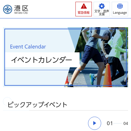
港区
文字・音声
緊急情報
Language
支援
イベントカレンダー
ピックアップイベント
01
04