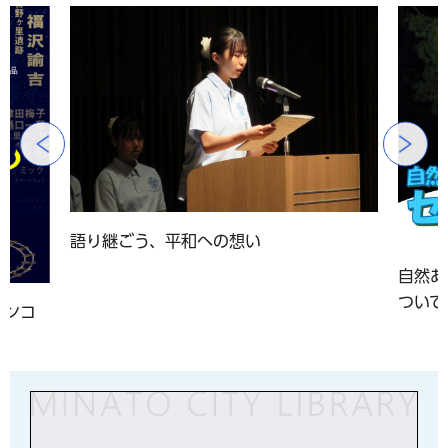
前のスライドを表示
語り継ごう、平和への想い
自然あ
ついて
アンコ
」