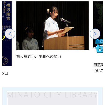
前のスライドを表示
語り継ごう、平和への想い
自然あ
ついて
アンコ
」