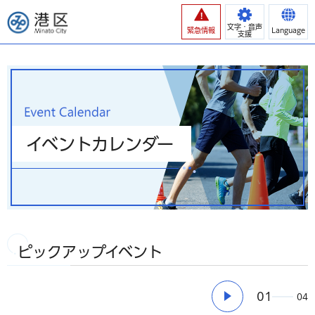
港区
文字・音声
緊急情報
Language
支援
イベントカレンダー
ピックアップイベント
01
04