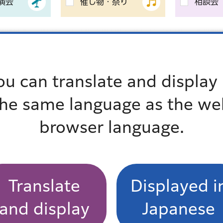
演会
催し物・祭り
相談会
子ども
高齢者
障害者
事業者
ou can translate and display 
麻布地区
赤坂地区
高輪地区
芝浦港南
the same language as the we
browser language.
から
までのイベン
ベントを除く
Translate
Displayed i
and display
Japanese