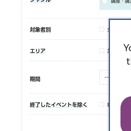
講座・講
対象者別
全対象
Y
エリア
芝地区
期間
終了したイベントを除く
終了したイ