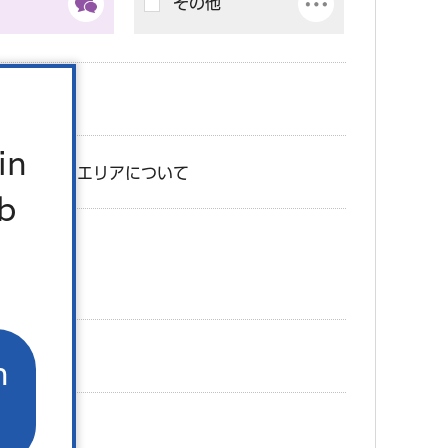
その他
外国人
in
エリアについて
地区
b
ト
n