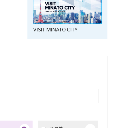
佐賀県×港区連携事業「80年目の
アンコール～きみの未来に、ハナ
マルを～」
VISIT MINATO CITY