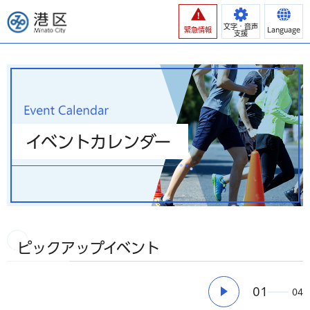
港区
文字・音声
緊急情報
Language
支援
イベントカレンダー
ピックアップイベント
01
04