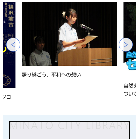
前のスライドを表示
語り継ごう、平和への想い
自然あ
ついて
アンコ
」