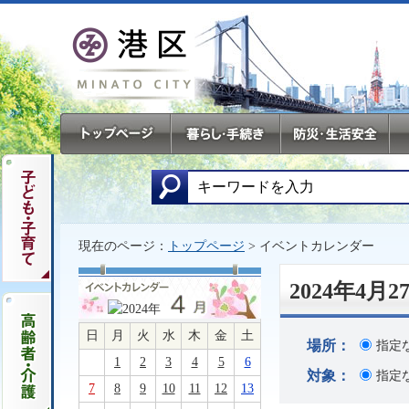
現在のページ：
トップページ
> イベントカレンダー
2024年4
日
月
火
水
木
金
土
場所：
指定
1
2
3
4
5
6
対象：
指定
7
8
9
10
11
12
13