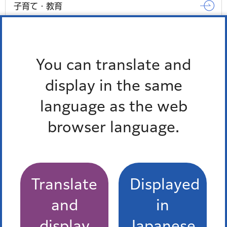
子育て・教育
観光・スポーツ・文化
You can translate and
もっとみる
display in the same
language as the web
browser language.
Translate
Displayed
and
in
display
Japanese