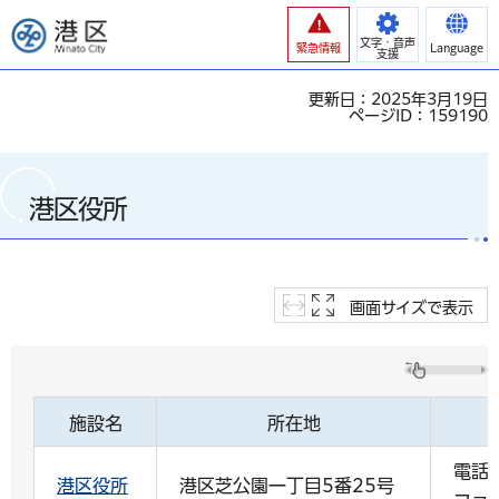
港区
文字・音声
緊急情報
Language
支援
更新日：2025年3月19日
ページID：159190
港区役所
画面サイズで表示
施設名
所在地
電話:
港区役所
港区芝公園一丁目5番25号