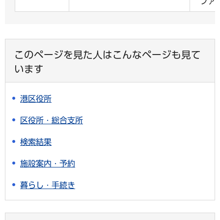
ファッ
このページを見た人はこんなページも見て
います
港区役所
区役所・総合支所
検索結果
施設案内・予約
暮らし・手続き