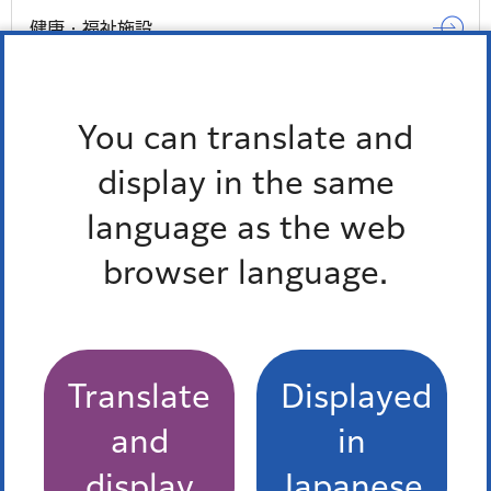
健康・福祉施設
区民保養施設
You can translate and
もっとみる
display in the same
language as the web
browser language.
Translate
Displayed
and
in
display
Japanese