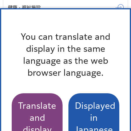
健康・福祉施設
区民保養施設
You can translate and
もっとみる
display in the same
language as the web
browser language.
Translate
Displayed
and
in
display
Japanese