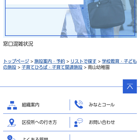
窓口混雑状況
トップページ
>
施設案内・予約
>
リストで探す
>
学校教育・子ども
の施設
>
子育てひろば・子育て関連施設
> 南山幼稚園
ページ
の先頭
へ戻る
組織案内
みなとコール
区役所への行き方
お問い合わせ
よくある質問