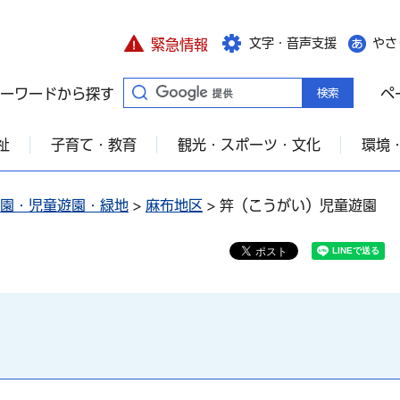
文字・音声支援
やさ
緊急情報
ーワードから探す
ペ
祉
子育て・教育
観光・スポーツ・文化
環境
園・児童遊園・緑地
>
麻布地区
> 笄（こうがい）児童遊園