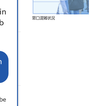
in
窓口混雑状況
b
n
 be