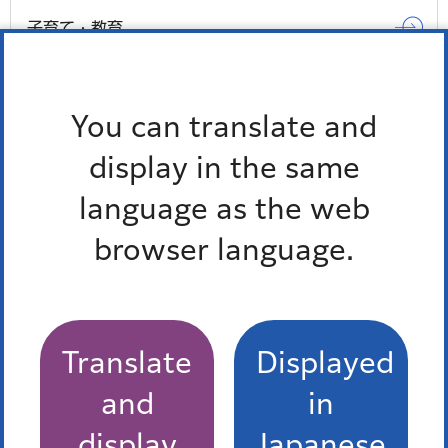
子育て・教育
観光・スポーツ・文化
You can translate and
もっとみる
display in the same
language as the web
browser language.
Translate
Displayed
and
in
display
Japanese