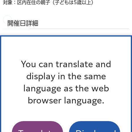
対象：区内在住の親子（子どもは5歳以上）
開催日詳細
令和8年8月2日（日曜）13時から
開催場所
You can translate and
display in the same
六本木区民協働スペース（港区六本木6丁目5番19号）
language as the web
定員
browser language.
8組（応募者多数の場合は抽選）