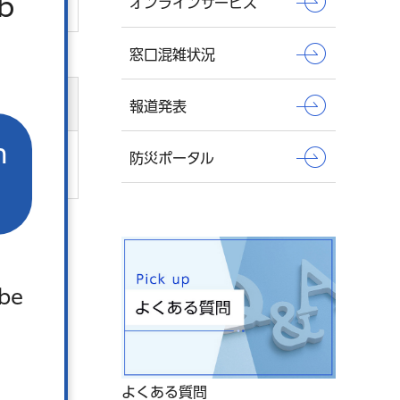
b
オンラインサービス
窓口混雑状況
報道発表
n
防災ポータル
。
 be
よくある質問