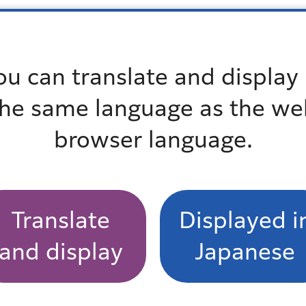
ou can translate and display 
the same language as the we
browser language.
りたい。
Translate
Displayed i
and display
Japanese
よくある質問一覧