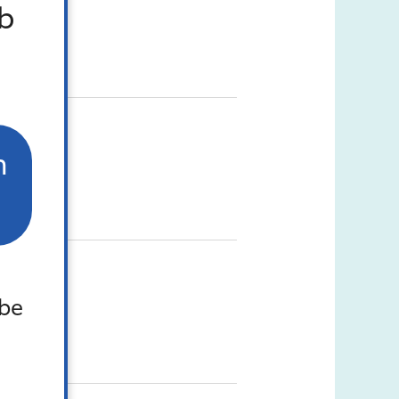
b
n
 be