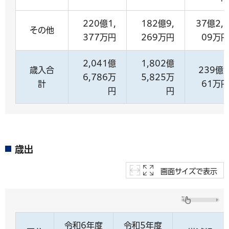
220億1,
182億9,
37億2,1
その他
377万円
269万円
09万円
2,041億
1,802億
歳入合
239億9
6,786万
5,825万
計
61万円
円
円
歳出
画面サイズで表示
令和6年度
令和5年度