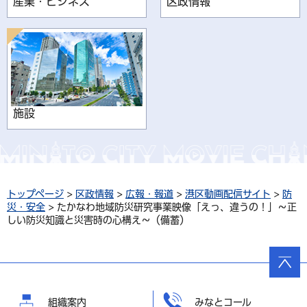
産業・ビジネス
区政情報
施設
トップページ
>
区政情報
>
広報・報道
>
港区動画配信サイト
>
防
災・安全
> たかなわ地域防災研究事業映像「えっ、違うの！」～正
しい防災知識と災害時の心構え～（備蓄）
ページ
の先頭
へ戻る
組織案内
みなとコール