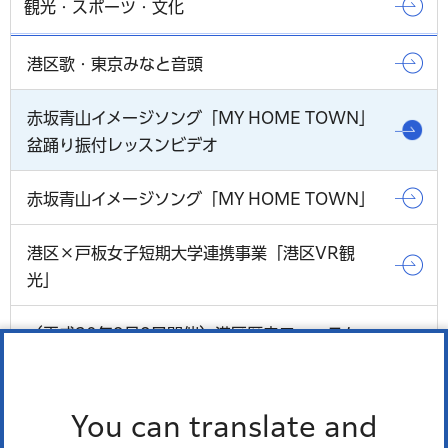
観光・スポーツ・文化
港区歌・東京みなと音頭
赤坂青山イメージソング「MY HOME TOWN」
盆踊り振付レッスンビデオ
赤坂青山イメージソング「MY HOME TOWN」
港区×戸板女子短期大学連携事業「港区VR観
光」
（平成30年9月2日開催）港区歴史フォーラム
「幕末明治の外交」
もっとみる
You can translate and