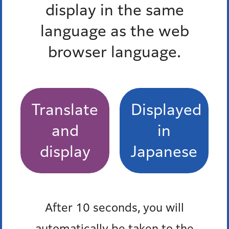
display in the same
language as the web
Pick up
browser language.
オンラインサービス
窓口混雑状況
Translate
Displayed
報道発表
and
in
防災ポータル
display
Japanese
After 10 seconds, you will
automatically be taken to the