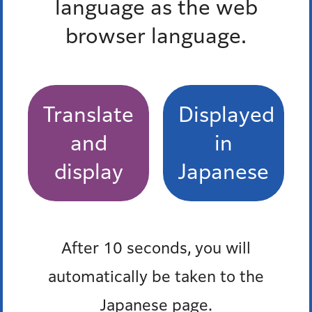
language as the web
広報みなと2026年7月1日号 MINATOシティハー
browser language.
フマラソン2026 ランナー募集
最近チェックしたページ
Translate
Displayed
and
in
最近、チェックしたページはありません。
display
Japanese
お問い合わせ
After 10 seconds, you will
所属課室：教育委員会事務局教育推進部生涯学習スポ
ーツ振興課スポーツ企画担当
automatically be taken to the
電話番号：
03-3578-2749
Japanese page.