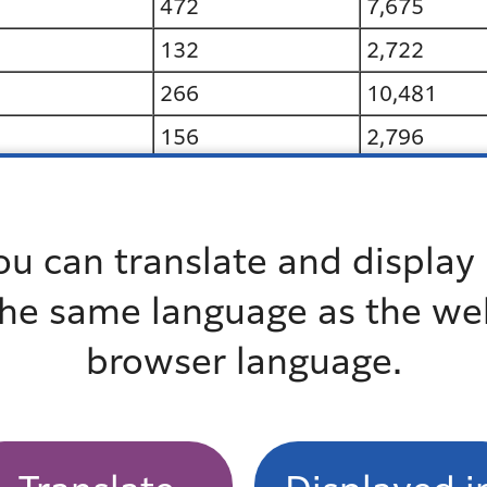
472
7,675
132
2,722
266
10,481
156
2,796
82
3,965
838
22,702
ou can translate and display 
409
15,697
the same language as the we
483
10,248
browser language.
381
15,991
332
4,152
61
653
75
4,577