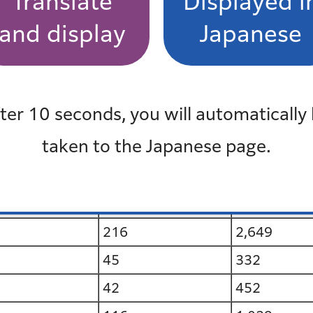
Translate
Displayed i
5,786
and display
Japanese
4
20
18
140
ter 10 seconds, you will automatically
123
1,490
taken to the Japanese page.
137
2,547
69
1,727
189
1,850
216
2,649
45
332
42
452