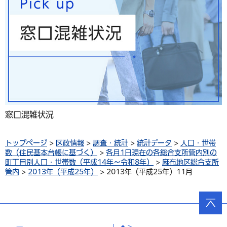
窓口混雑状況
トップページ
>
区政情報
>
調査・統計
>
統計データ
>
人口・世帯
数（住民基本台帳に基づく）
>
各月1日現在の各総合支所管内別の
町丁目別人口・世帯数（平成14年～令和8年）
>
麻布地区総合支所
管内
>
2013年（平成25年）
> 2013年（平成25年）11月
ページ
の先頭
へ戻る