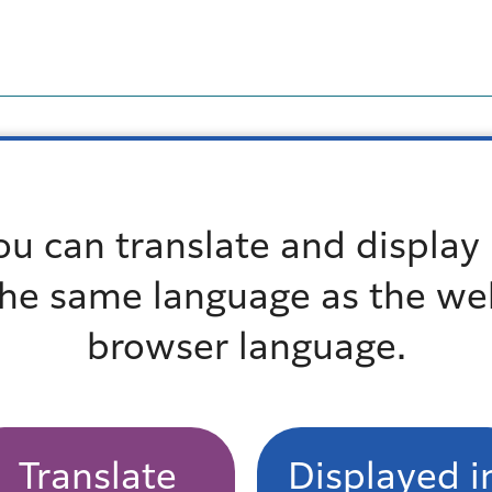
ou can translate and display 
the same language as the we
坂の3区が統合され、「港区」が誕生しました。
browser language.
Translate
Displayed i