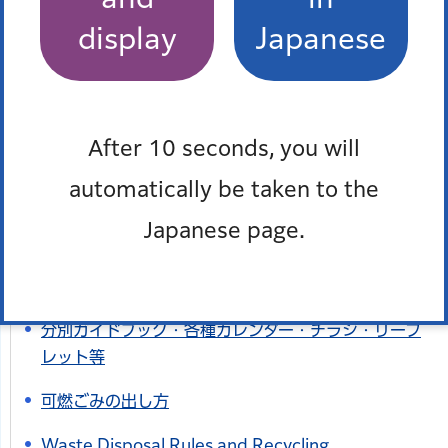
display
Japanese
このページを見た人はこんなページも見て
います
After 10 seconds, you will
automatically be taken to the
ごみ・資源収集日カレンダー（令和8年4月1日からの
収集曜日）
Japanese page.
資源とごみの分別ガイドブック・ごみ保管場所掲示用
ポスター等
分別ガイドブック・各種カレンダー・チラシ・リーフ
レット等
可燃ごみの出し方
Waste Disposal Rules and Recycling