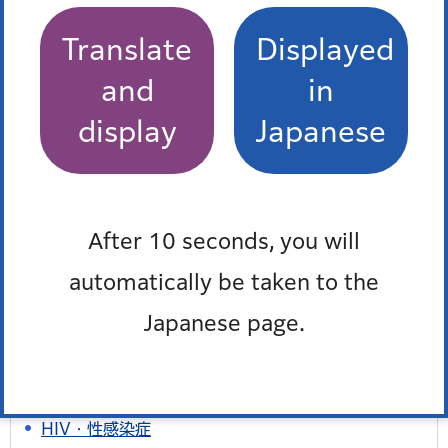
近くの医療機関を知りたい。(医療機関案内)
Translate
Displayed
and
in
よくある質問一覧
display
Japanese
このページを見た人はこんなページも見て
います
After 10 seconds, you will
女性のためのHIV・梅毒即日検査
automatically be taken to the
保健所でのHIV・梅毒検査（即日検査）
Japanese page.
新橋あんしん検査「HIV・梅毒 夜間即日検査」（予
約不要）
HIV・性感染症