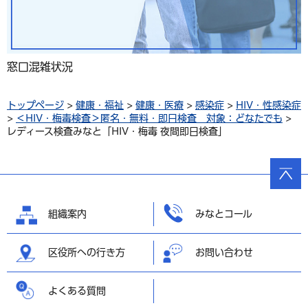
窓口混雑状況
トップページ
>
健康・福祉
>
健康・医療
>
感染症
>
HIV・性感染症
>
＜HIV・梅毒検査＞匿名・無料・即日検査 対象：どなたでも
>
レディース検査みなと「HIV・梅毒 夜間即日検査」
ページ
の先頭
へ戻る
組織案内
みなとコール
区役所への行き方
お問い合わせ
よくある質問