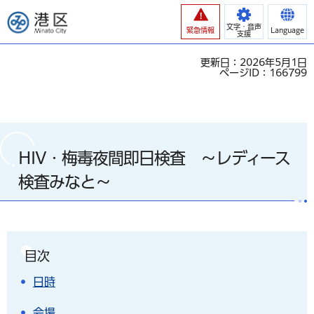
港区
文字・音声
緊急情報
Language
支援
更新日：2026年5月1日
ページID：166799
HIV・梅毒夜間即日検査 ～レディース
検査みなと～
目次
日時
会場