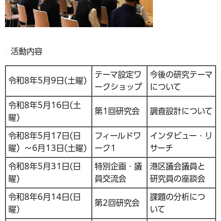
活動内容
テーマ設定ワ
今後の研究テーマ
令和8年5月9日(土曜)
ークショップ
について
令和8年5月16日(土
第1回研究会
調査設計について
曜)
令和8年5月17日(日
フィールドワ
インタビュー・リ
曜）～6月13日(土曜)
ーク1
サーチ
令和8年5月31日(日
特別企画・議
港区議会議員と
曜)
員交流会
研究員の座談会
令和8年6月14日(日
課題の分析につ
第2回研究会
曜)
いて