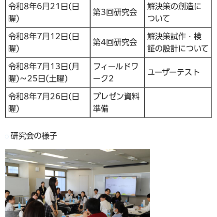
令和8年6月21日(日
解決策の創造に
第3回研究会
曜)
ついて
令和8年7月12日(日
解決策試作・検
第4回研究会
曜)
証の設計について
令和8年7月13日(月
フィールドワ
ユーザーテスト
曜)～25日(土曜)
ーク2
令和8年7月26日(日
プレゼン資料
曜)
準備
研究会の様子