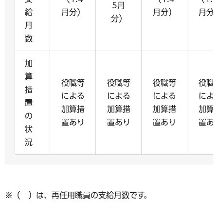
5月
給
月分）
月分）
月分
分）
月
数
加
算
役職等
役職等
役職等
役職
措
による
による
による
によ
置
加算措
加算措
加算措
加算
の
置あり
置あり
置あり
置あ
状
況
※（ ）は、再任用職員の支給月数です。