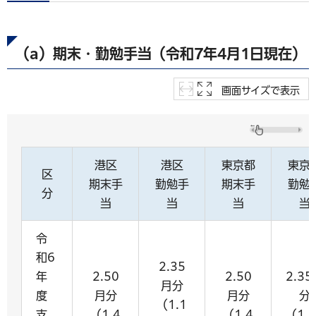
（a）期末・勤勉手当（令和7年4月1日現在）
画面サイズで表示
港区
港区
東京都
東京
区
期末手
勤勉手
期末手
勤勉
分
当
当
当
当
令
和6
2.35
年
2.50
2.50
2.3
月分
度
月分
月分
分
（1.1
支
（1.4
（1.4
（1.