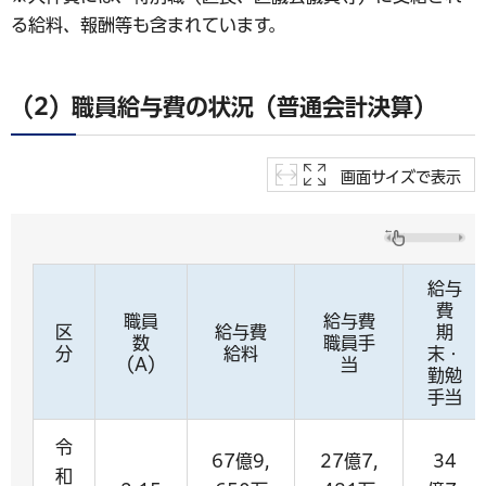
る給料、報酬等も含まれています。
（2）職員給与費の状況（普通会計決算）
画面サイズで表示
給与
費
職員
給与費
区
給与費
期
数
職員手
分
給料
末・
（A）
当
勤勉
手当
令
67億9,
27億7,
34
和