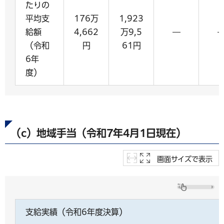
たりの
平均支
176万
1,923
給額
4,662
万9,5
―
（令和
円
61円
6年
度）
（c）地域手当（令和7年4月1日現在）
画面サイズで表示
支給実績（令和6年度決算）