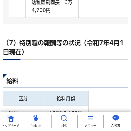
幼稚園副園長 6万
4,700円
（7）特別職の報酬等の状況（令和7年4月1
日現在）
給料
区分
給料月額
区長
127万3,100円
AI検索
トップ
ページ
Pick up
検索
メニュー
副区長
102万3,700円