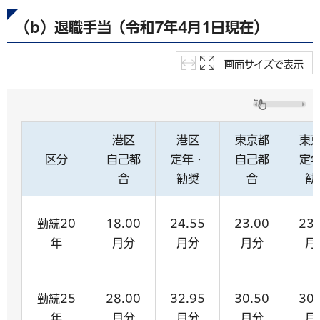
（b）退職手当（令和7年4月1日現在）
画面サイズで表示
港区
港区
東京都
東
区分
自己都
定年・
自己都
定
合
勧奨
合
勧
勤続20
18.00
24.55
23.00
23.
年
月分
月分
月分
月
勤続25
28.00
32.95
30.50
30.
年
月分
月分
月分
月