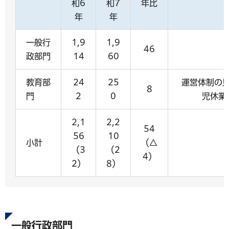
和6
和7
年比
年
年
一般行
1,9
1,9
46
政部門
14
60
教育部
24
25
運営体制の
8
門
2
0
児休業
2,1
2,2
54
56
10
小計
（△
（3
（2
4）
2）
8）
一般行政部門