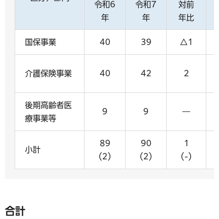
令和6
令和7
対前
年
年
年比
国保事業
40
39
△1
介護保険事業
40
42
2
後期高齢者医
9
9
―
療事業等
89
90
1
小計
（2）
（2）
（-）
合計