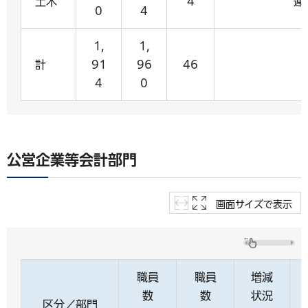
土木
4
運
0
4
1,
1,
計
91
96
46
4
0
公営企業等会計部門
画面サイズで表示
職員
職員
増減
数
数
状況
区分／部門