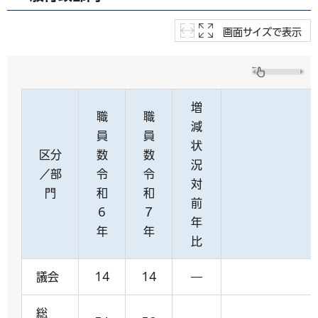
画面サイズで表示
増
職
職
減
員
員
状
区分
数
数
況
／部
令
令
対
門
和
和
前
6
7
年
年
年
比
議会
14
14
―
総