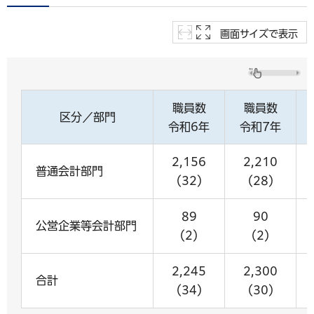
画面サイズで表示
職員数
職員数
区分／部門
令和6年
令和7年
2,156
2,210
普通会計部門
（32）
（28）
89
90
公営企業等会計部門
（2）
（2）
2,245
2,300
合計
（34）
（30）