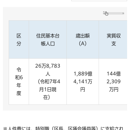
区
住民基本台
歳出額
実質収
分
帳人口
（A）
支
26万8,783
令
人
1,889億
144億
和6
（令和7年4
4,141万
2,309
年
月1日現
円
万円
度
在）
※人件費には、特別職（区長、区議会議員等）に支給され