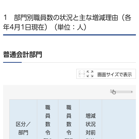
1 部門別職員数の状況と主な増減理由（各
年4月1日現在）（単位：人）
普通会計部門
画面サイズで表示
職
職
員
員
増減
区分／
数
数
状況
部門
令
令
対前