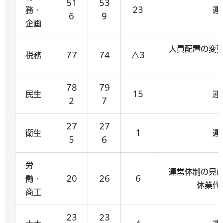
51
53
務・
23
運
6
9
企画
人員配置の変
税務
77
74
△3
78
79
民生
15
運
2
7
27
27
衛生
1
運
5
6
労
運営体制の見
働・
20
26
6
休業代
商工
23
23