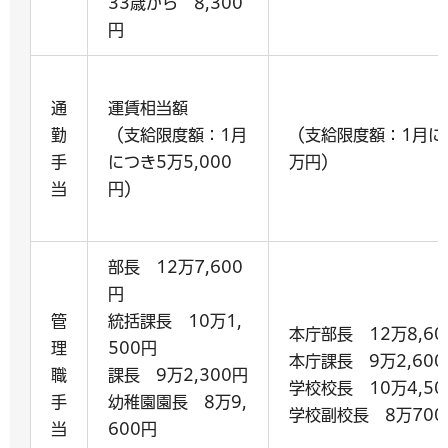
33歳から 8,300
円
通
運賃相当額
勤
（支給限度額：1月
（支給限度額：1月に
手
につき5万5,000
万円）
当
円）
部長 12万7,600
円
管
統括課長 10万1,
本庁部長 12万8,60
理
500円
本庁課長 9万2,600
職
課長 9万2,300円
学校校長 10万4,50
手
幼稚園園長 8万9,
学校副校長 8万700
当
600円