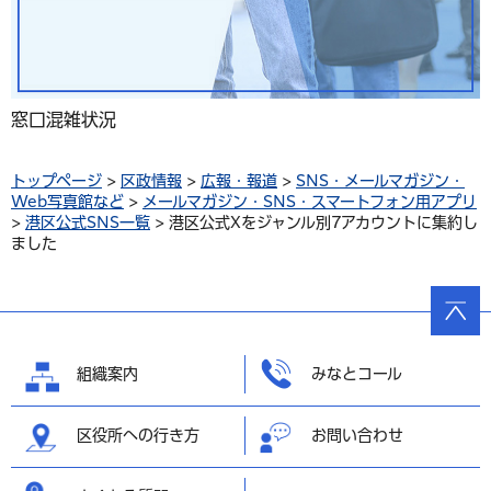
窓口混雑状況
トップページ
>
区政情報
>
広報・報道
>
SNS・メールマガジン・
Web写真館など
>
メールマガジン・SNS・スマートフォン用アプリ
>
港区公式SNS一覧
> 港区公式Xをジャンル別7アカウントに集約し
ました
ページ
の先頭
へ戻る
組織案内
みなとコール
区役所への行き方
お問い合わせ