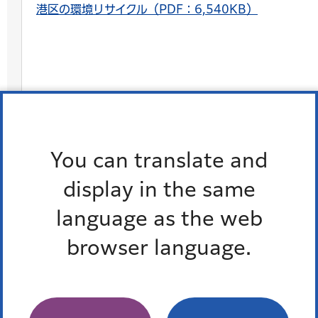
港区の環境リサイクル（PDF：6,540KB）
You can translate and
display in the same
language as the web
browser language.
港区の広聴（PDF：4,208KB）