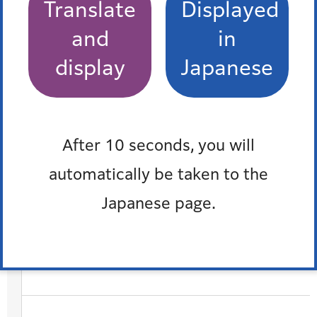
Translate
Displayed
and
in
display
Japanese
After 10 seconds, you will
automatically be taken to the
港区の平和・人権・男女平等参画（PDF：5,535KB）
Japanese page.