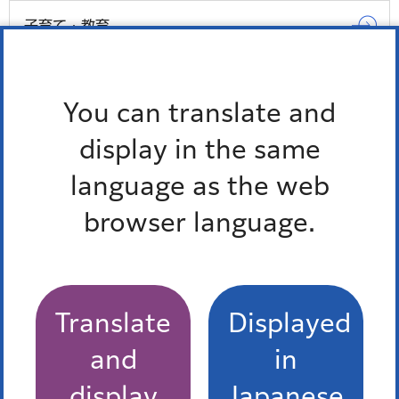
子育て・教育
観光・スポーツ・文化
You can translate and
もっとみる
display in the same
language as the web
browser language.
Translate
Displayed
and
in
display
Japanese