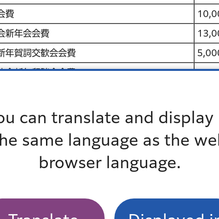
会費
10,0
会新年会会費
13,0
新年賀詞交歓会会費
5,00
協会新年懇談会会費
2,00
会・防災会新春懇親会会費
16,0
5,00
ou can translate and display 
5,00
the same language as the we
会費
5,00
browser language.
連合会賀詞交歓会会費
9,50
門地区委員会新年懇親会会費
12,0
委員会長協議会新年懇親会会費
10,0