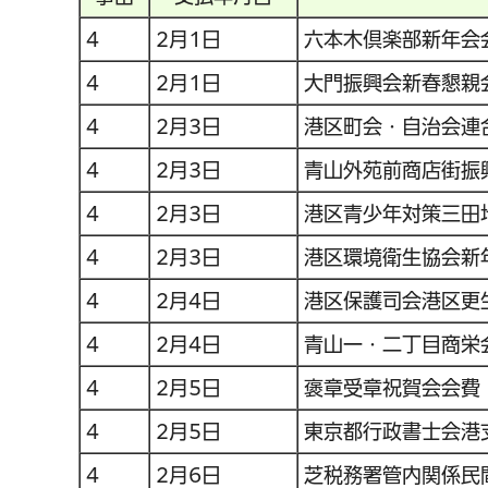
4
2月1日
六本木倶楽部新年会
4
2月1日
大門振興会新春懇親
4
2月3日
港区町会・自治会連
4
2月3日
青山外苑前商店街振
4
2月3日
港区青少年対策三田
4
2月3日
港区環境衛生協会新
4
2月4日
港区保護司会港区更
4
2月4日
青山一・二丁目商栄
4
2月5日
褒章受章祝賀会会費
4
2月5日
東京都行政書士会港
4
2月6日
芝税務署管内関係民