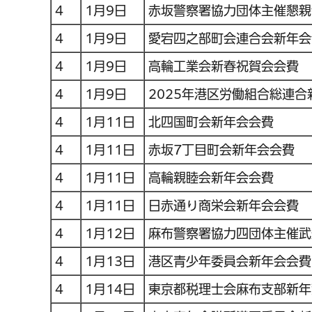
4
1月9日
赤坂警察署協力団体主催懇親
4
1月9日
愛宕四之部町会連合会新年会
4
1月9日
高輪工業会新春祝賀会会費
4
1月9日
2025年港区労働組合総連
4
1月11日
北四国町会新年会会費
4
1月11日
赤坂7丁目町会新年会会費
4
1月11日
高輪親睦会新年会会費
4
1月11日
日赤通り商栄会新年会会費
4
1月12日
麻布警察署協力四団体主催武
4
1月13日
港区青少年委員会新年会会費
4
1月14日
東京都税理士会麻布支部新年