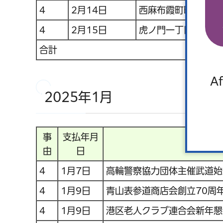
4
2月14日
西麻布霞町町会新年
4
2月15日
虎ノ門一丁目琴平町
合計
Af
2025年1月
事
支払年月
由
日
4
1月7日
高輪警察協力団体主催武道始
4
1月9日
青山表参道商店会創立70周
4
1月9日
港区老人クラブ連合会新年懇