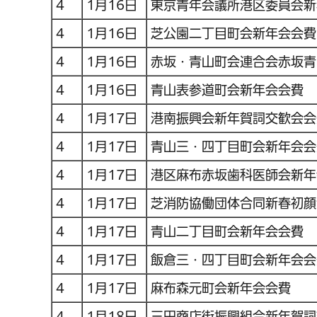
4
1月16日
東京青年会議所港区委員会新
4
1月16日
芝公園二丁目町会新年会会費
4
1月16日
赤坂・青山町会連合会赤坂青
4
1月16日
青山表参道町会新年会会費
4
1月17日
港南振興会新年賀詞交歓会会
4
1月17日
青山三・四丁目町会新年会会
4
1月17日
港区麻布赤坂歯科医師会新年
4
1月17日
芝消防協働団体合同新春初顔
4
1月17日
青山二丁目町会新年会会費
4
1月17日
飯倉三・四丁目町会新年会会
4
1月17日
麻布森元町会新年会会費
4
1月18日
三田商店街振興組合新年賀詞