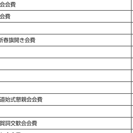
会会費
会費
合新春旗開き会費
道始式懇親会会費
賀詞交歓会会費