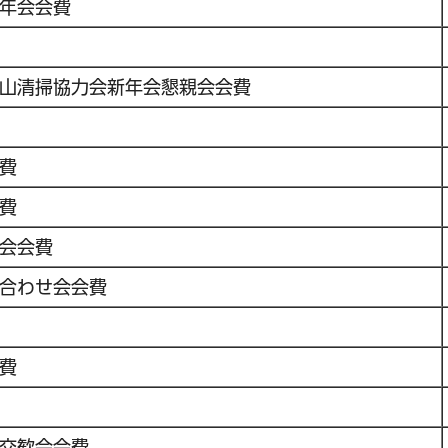
年会会費
山清掃協力会新年会懇親会会費
費
費
会会費
合わせ会会費
費
交歓会会費