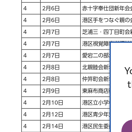
4
2月6日
赤十字奉仕団新年会
4
2月6日
港区手をつなぐ親の
4
2月7日
芝浦三・四丁目町会
4
2月7日
港区視覚障害者福祉
4
2月7日
愛宕二の部地区連合
4
2月8日
北親睦会新年会会費
Y
4
2月8日
仲笄町会新年会会費
4
2月9日
東麻布商店街新年会
4
2月10日
港区立小学校PTA
4
2月12日
港区青少年対策御成
4
2月14日
港区民生委員・児童