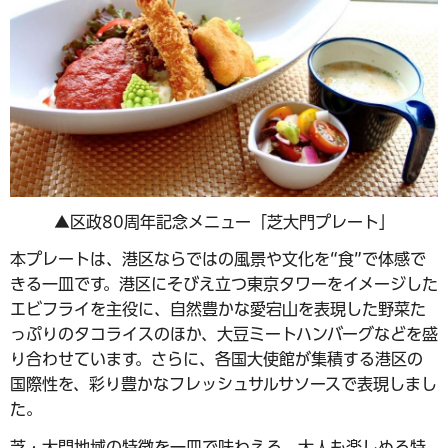
▲区政80周年記念メニュー「芝大門プレート」
本プレートは、港区ならではの風景や文化を“食”で体感で
きる一皿です。港区にそびえ立つ東京タワーをイメージした
エビフライを主役に、自然豊かな愛宕山を表現した野菜た
っぷりのタコライスのほか、大豆ミートハンバーグなどを盛
り合わせています。さらに、各国大使館が集積する港区の
国際性を、彩り豊かなフレッシュサルサソースで表現しまし
た。
芝・大門地域の特徴を一皿で味わえる、大人も楽しめる特