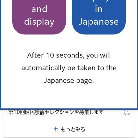
2026年5月
and
in
display
Japanese
本日開始！（仮称）東麻布二丁目複合施設公共施
設棟の愛称を募集
「第45回エコライフ・フェアMINATO 2026」
を開催します！
After 10 seconds, you will
automatically be taken to the
港区 × 熱中症予防声かけプロジェクト 暑さ対
策シンポジウム2026を開催
Japanese page.
行政文書の誤廃棄について
第10回区民景観セレクションを募集します
もっとみる