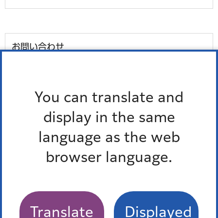
お問い合わせ
所属課室：総務部人事課職員支援係
電話番号：
03-3578-2118
You can translate and
ファックス番号：03-3578-2129
display in the same
外国語対応が必要な人、通訳オペレーター、区の職員の
language as the web
3人で会話ができます。
多言語対応三者通話サービス
browser language.
Translate
Displayed